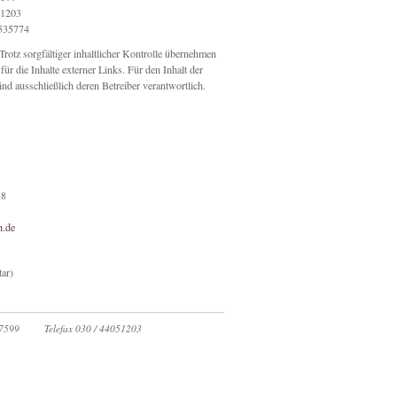
51203
535774
rotz sorgfältiger inhaltlicher Kontrolle übernehmen
für die Inhalte externer Links. Für den Inhalt der
sind ausschließlich deren Betreiber verantwortlich.
38
.de
ar)
07599
Telefax 030 / 44051203