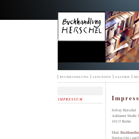
^
|
|
|
|
BUCHHANDLUNG
LESUNGEN
GALERIE
BE
Impres
IMPRESSUM
Solvay Herschel
Anklamer Straße 
10115 Berlin
Mail:
Buchhandlun
Telefon 030 / 440