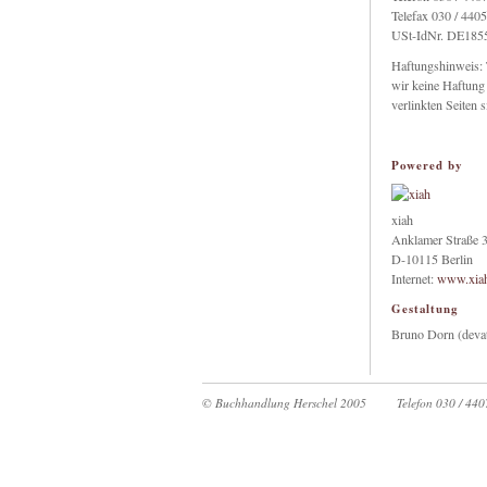
Telefax 030 / 440
USt-IdNr. DE185
Haftungshinweis: T
wir keine Haftung 
verlinkten Seiten 
Powered by
xiah
Anklamer Straße 
D-10115 Berlin
Internet:
www.xiah
Gestaltung
Bruno Dorn (devat
© Buchhandlung Herschel 2005
Telefon 030 / 44