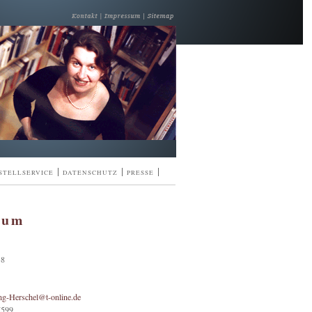
|
|
|
STELLSERVICE
DATENSCHUTZ
PRESSE
sum
38
g-Herschel@t-online.de
7599