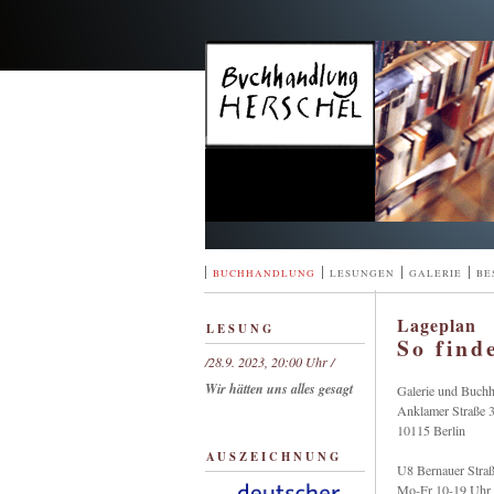
^
|
|
|
|
BUCHHANDLUNG
LESUNGEN
GALERIE
BE
Lageplan
LESUNG
So find
/28.9. 2023, 20:00 Uhr /
Wir hätten uns alles gesagt
Galerie und Buch
Anklamer Straße 
10115 Berlin
AUSZEICHNUNG
U8 Bernauer Stra
Mo-Fr 10-19 Uhr 