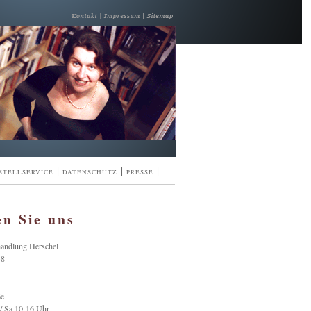
|
|
|
STELLSERVICE
DATENSCHUTZ
PRESSE
en Sie uns
handlung Herschel
38
ße
/ Sa 10-16 Uhr