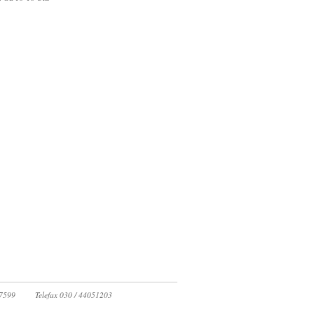
07599
Telefax 030 / 44051203