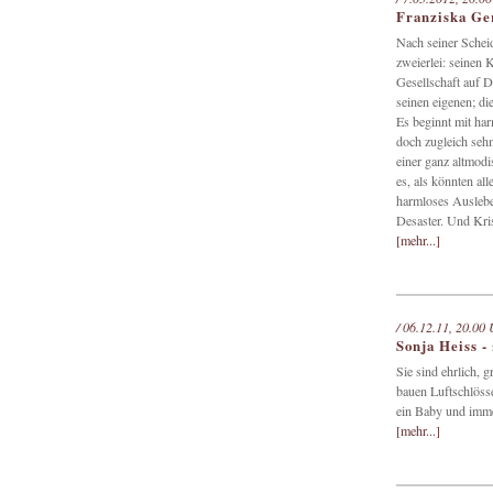
Franziska Ger
Nach seiner Schei
zweierlei: seinen 
Gesellschaft auf 
seinen eigenen; die
Es beginnt mit har
doch zugleich sehn
einer ganz altmodi
es, als könnten al
harmloses Auslebe
Desaster. Und Kris
[mehr...]
/ 06.12.11, 20.00 
Sonja Heiss -
Sie sind ehrlich, 
bauen Luftschlösse
ein Baby und immer
[mehr...]