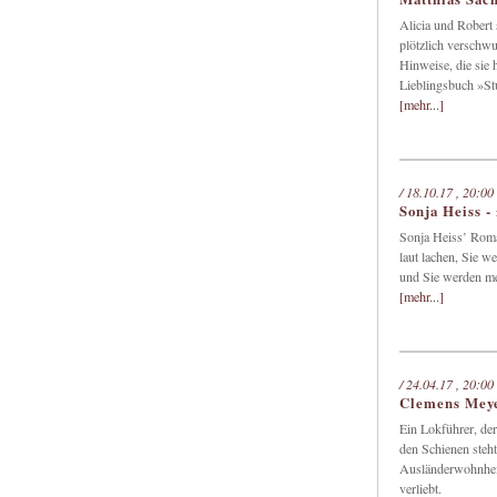
Alicia und Robert 
plötzlich verschwu
Hinweise, die sie h
Lieblingsbuch »S
[mehr...]
/ 18.10.17 , 20:00
Sonja Heiss -
Sonja Heiss’ Roma
laut lachen, Sie w
und Sie werden me
[mehr...]
/ 24.04.17 , 20:00
Clemens Meyer
Ein Lokführer, der
den Schienen steh
Ausländerwohnheim
verliebt.