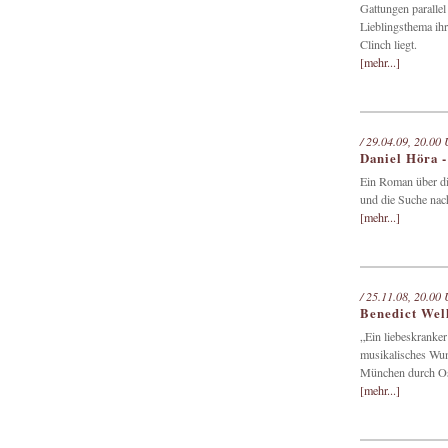
Gattungen parallel
Lieblingsthema ihr
Clinch liegt.
[mehr...]
/ 29.04.09, 20.00 
Daniel Höra -
Ein Roman über die
und die Suche nac
[mehr...]
/ 25.11.08, 20.00 
Benedict Wel
„Ein liebeskranker
musikalisches Wun
München durch Ost
[mehr...]