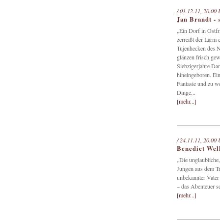
/ 01.12.11, 20.00 
Jan Brandt - 
„Ein Dorf in Ostf
zerreißt der Lärm e
Tujenhecken des N
glänzen frisch ge
Siebzigerjahre Dan
hineingeboren. Ein
Fantasie und zu w
Dinge...
[mehr...]
/ 24.11.11, 20.00 
Benedict Well
„Die unglaubliche,
Jungen aus dem Tra
unbekannter Vater 
– das Abenteuer s
[mehr...]