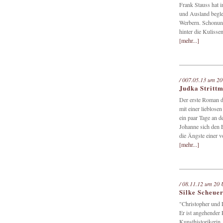
Frank Stauss hat 
und Ausland beglei
Werbern. Schonung
hinter die Kuliss
[mehr...]
/ 007.05.13 um 20
Judka Strittm
Der erste Roman de
mit einer lieblos
ein paar Tage an d
Johanne sich den E
die Ängste einer 
[mehr...]
/ 08.11.12 um 20 
Silke Scheue
"Christopher und L
Er ist angehender 
Kunsthistorikerin