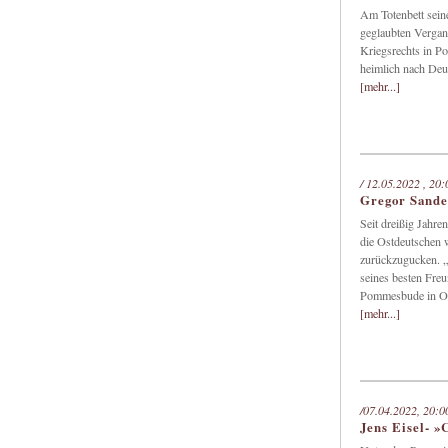
Am Totenbett seine
geglaubten Vergan
Kriegsrechts in Po
heimlich nach Deu
[mehr...]
/ 12.05.2022 , 20
Gregor Sand
Seit dreißig Jahre
die Ostdeutschen w
zurückzugucken. „
seines besten Freu
Pommesbude in Ost
[mehr...]
/07.04.2022, 20:0
Jens Eisel-