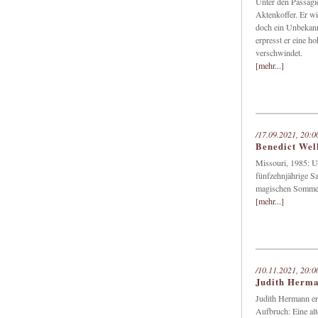
Unter den Passagie
Aktenkoffer. Er w
doch ein Unbekann
erpresst er eine 
verschwindet.
[mehr...]
/17.09.2021, 20:0
Benedict Wel
Missouri, 1985: U
fünfzehnjährige S
magischen Sommer l
[mehr...]
/10.11.2021, 20:0
Judith Herm
Judith Hermann e
Aufbruch: Eine alt