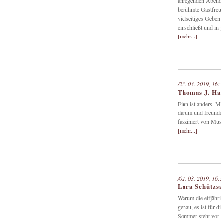
anregenden Abend 
berühmte Gastfreun
vielseitiges Gebe
einschließt und in 
[mehr...]
/23. 03. 2019, 16:
Thomas J. Ha
Finn ist anders. M
darum und freunde
fasziniert von Musi
[mehr...]
/02. 03. 2019, 16:
Lara Schütz
Warum die elfjähr
genau, es ist für 
Sommer steht vor 