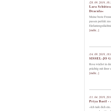
/28. 09. 2019, 16:
Lara Schützsa
Dracula«
Meine beste Freun
passen perfekt zus
Elefantengedächtni
[mehr...]
/14. 09. 2019, 18:
SISSEL-JO GA
Rosa wächst in den
prächtig mit ihrer
[mehr...]
/11. 04. 2019, 20:
Priya Basil -
»Ich lade dich ein