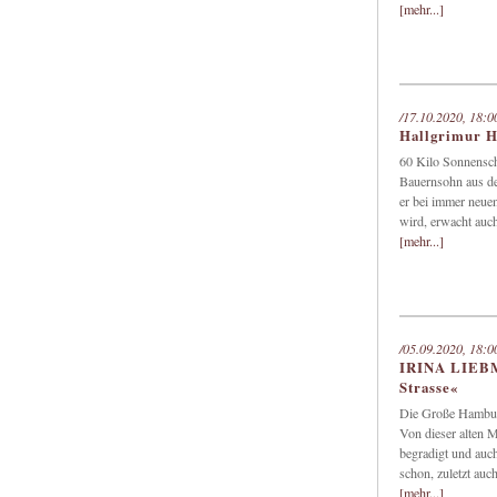
[mehr...]
/17.10.2020, 18:0
Hallgrimur H
60 Kilo Sonnensch
Bauernsohn aus de
er bei immer neuen
wird, erwacht auc
[mehr...]
/05.09.2020, 18:0
IRINA LIEBM
Strasse«
Die Große Hamburge
Von dieser alten M
begradigt und auc
schon, zuletzt auc
[mehr...]