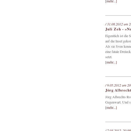
[mehr...]
/ 31.08.2012 um 2
Juli Zeh - »N
Eigentlich ist die
auf die Insel geko
Als sie Sven kenne
eine fatale Dreiec
setzt.
[mehr...]
/ 9.05.2012 um 20
Jörg Albrecht
Jörg Albrechts Ro
Gegenwart. Und spü
[mehr...]
/ 7.03.2012, 20.00