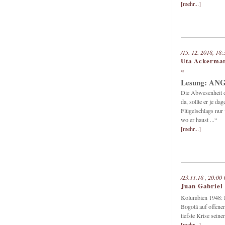
[mehr...]
/15. 12. 2018, 18:
Uta Ackerman
«
Lesung: A
Die Abwesenheit de
da, sollte er je d
Flügelschlags nur 
wo er haust ...“
[mehr...]
/23.11.18 , 20:00 
Juan Gabriel 
Kolumbien 1948: De
Bogotá auf offener
tiefste Krise seine
[mehr...]