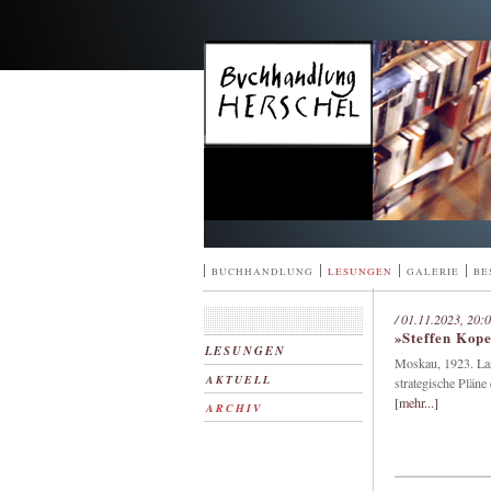
^
|
|
|
|
BUCHHANDLUNG
LESUNGEN
GALERIE
BE
/ 01.11.2023, 20:
»Steffen Ko
LESUNGEN
Moskau, 1923. Lar
AKTUELL
strategische Pläne
[mehr...]
ARCHIV