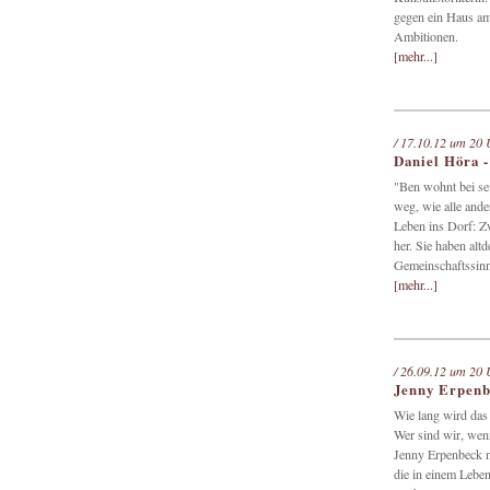
gegen ein Haus am 
Ambitionen.
[mehr...]
/ 17.10.12 um 20 
Daniel Höra 
"Ben wohnt bei se
weg, wie alle ande
Leben ins Dorf: Zw
her. Sie haben alt
Gemeinschaftssinn
[mehr...]
/ 26.09.12 um 20 
Jenny Erpenb
Wie lang wird das
Wer sind wir, wen
Jenny Erpenbeck ni
die in einem Leben