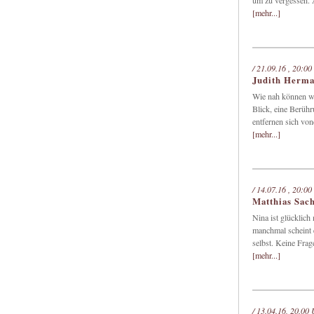
um zu vergessen. A
[mehr...]
/ 21.09.16 , 20:00
Judith Herm
Wie nah können wi
Blick, eine Berühr
entfernen sich von
[mehr...]
/ 14.07.16 , 20:00
Matthias Sach
Nina ist glücklich
manchmal scheint e
selbst. Keine Frag
[mehr...]
/ 13.04.16, 20.00 