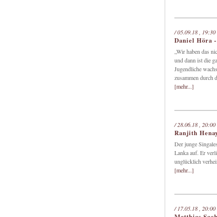
/ 05.09.18 , 19:30
Daniel Hör
„Wir haben das nic
und dann ist die g
Jugendliche wachs
zusammen durch d
[mehr...]
/ 28.06.18 , 20:00
Ranjith Hen
Der junge Singale
Lanka auf. Er verli
unglücklich verheir
[mehr...]
/ 17.05.18 , 20:00
Matthias Sach