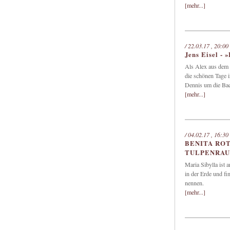
[mehr...]
/ 22.03.17 , 20:00
Jens Eisel 
Als Alex aus dem K
die schönen Tage i
Dennis um die Back
[mehr...]
/ 04.02.17 , 16:30
BENITA ROT
TULPENRAU
Maria Sibylla ist a
in der Erde und fi
nennen.
[mehr...]