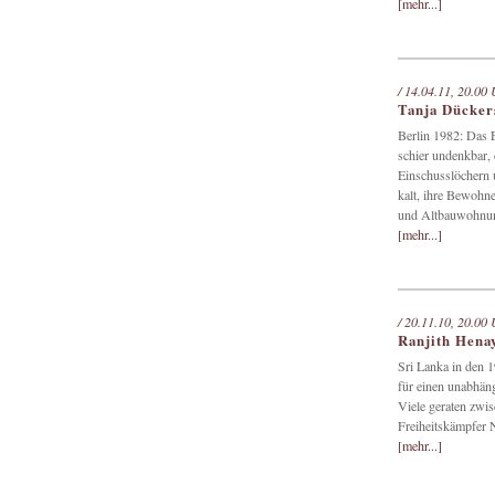
[mehr...]
/ 14.04.11, 20.00 
Tanja Dücker
Berlin 1982: Das 
schier undenkbar, 
Einschusslöchern 
kalt, ihre Bewohne
und Altbauwohnu
[mehr...]
/ 20.11.10, 20.00 
Ranjith Hena
Sri Lanka in den 
für einen unabhäng
Viele geraten zwis
Freiheitskämpfer 
[mehr...]