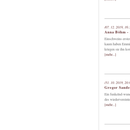
/07. 12. 2019, 16:
Anna Böhm -
Einschweins erste
kaum haben Emmi u
kriegen sie ihn kor
[mehr...]
/31. 10. 2019, 20:
Gregor San
Ein funkelnd-wund
des wiedervereinte
[mehr...]