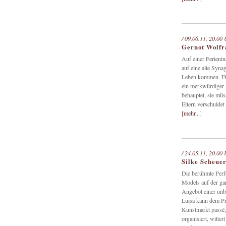
/ 09.06.11, 20.00 
Gernot Wolfr
Auf einer Ferieni
auf eine alte Syna
Leben kommen. Fünf
ein merkwürdiger 
behauptet, sie müs
Eltern verschuldet 
[mehr...]
/ 24.05.11, 20.00 
Silke Scheue
Die berühmte Perf
Models auf der ga
Angebot einer unbe
Luisa kann dem Pro
Kunstmarkt passé, 
organisiert, witter