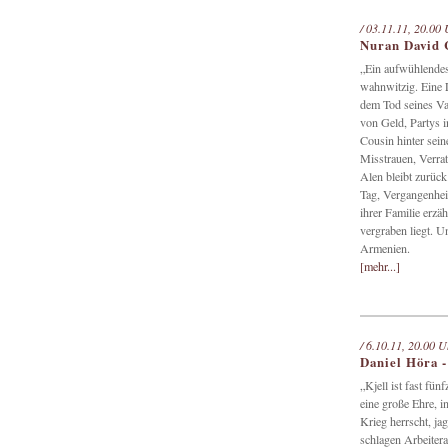
/ 03.11.11, 20.00 
Nuran David C
„Ein aufwühlendes
wahnwitzig. Eine 
dem Tod seines Vat
von Geld, Partys i
Cousin hinter sei
Misstrauen, Verrat
Alen bleibt zurüc
Tag, Vergangenhei
ihrer Familie erzä
vergraben liegt. U
Armenien.
[mehr...]
/ 6.10.11, 20.00 U
Daniel Höra 
„Kjell ist fast fü
eine große Ehre, i
Krieg herrscht, ja
schlagen Arbeitera