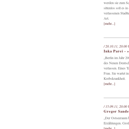
werden sie zum Sc
sittenlos soll es 
verlassenen Stadtt
Art.
[mehr...]
/ 20.10.11, 20.00 
Inka Parei - 
„Berlin im Jahr 2
des Neuen Deutsch
verlassen. Eines 
Frau. Sie wartet i
Krebskrankheit.
[mehr...]
/ 15.09.11, 20.00 
Gregor Sande
„Der Ostseeraum b
Erzählungen. Große
[mehr...]