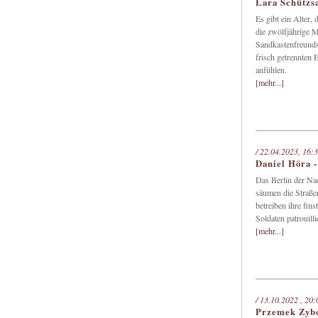
Lara Schützs
Es gibt ein Alter,
die zwölfjährige 
Sandkastenfreunds
frisch getrennten 
anfühlen.
[mehr...]
/ 22.04.2023, 16:
Daniel Höra -
Das Berlin der Na
säumen die Straßen
betreiben ihre fins
Soldaten patrouill
[mehr...]
/ 13.10.2022 , 20
Przemek Zybo